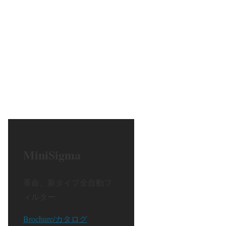
MiniSigma
革命、新タイプ全自動フ
ィルター
Brochure/カタログ