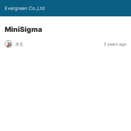
Evergreen Co.,Ltd
MiniSigma
水主
3 years ago