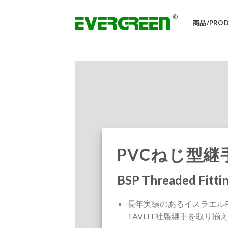
Skip
to
商品/PROD
content
PVCねじ型継
BSP Threaded Fitti
長年実績のあるイスラエルPL
TAVLIT社製継手を取り揃