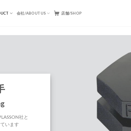
UCT
会社/ABOUT US
店舗/SHOP
手
ng
ASSON社と
えています