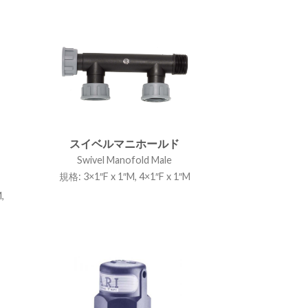
スイベルマニホールド
Swivel Manofold Male
規格: 3×1″F x 1″M, 4×1″F x 1″M
,