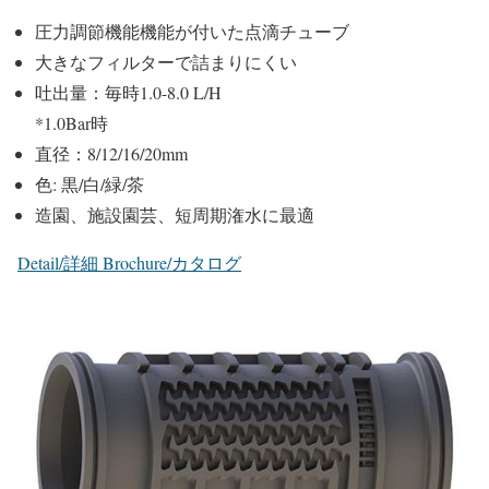
圧力調節機能機能が付いた点滴チューブ
大きなフィルターで詰まりにくい
吐出量：毎時1.0-8.0 L/H
*1.0Bar時
直径：8/12/16/20mm
色: 黒/白/緑/茶
造園、施設園芸、短周期潅水に最適
Detail/詳細
Brochure/カタログ