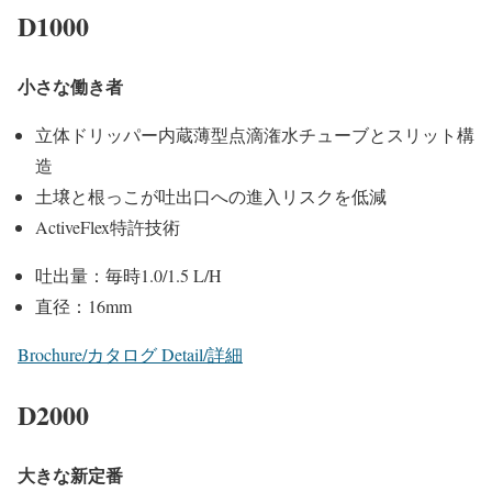
D1000
小さな働き者
立体ドリッパー内蔵薄型点滴潅水チューブとスリット構
造
土壌と根っこが吐出口への進入リスクを低減
ActiveFlex特許技術
吐出量：毎時1.0/1.5 L/H
直径：16mm
Brochure/カタログ
Detail/詳細
D2000
大きな新定番