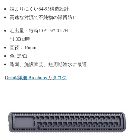
詰まりにくい64-93構造設計
高速な対流で不純物の滞留防止
吐出量：毎時1.0/1.5/2.0 L/H
*1.0Bar時
直径：16mm
色: 黒/白
造園、施設園芸、短周期潅水に最適
Detail/詳細
Brochure/カタログ