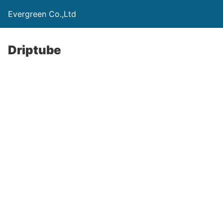
Evergreen Co.,Ltd
Driptube