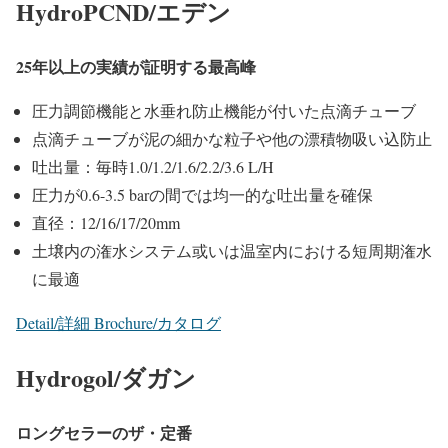
HydroPCND/エデン
25年以上の実績が証明する最高峰
圧力調節機能と水垂れ防止機能が付いた点滴チューブ
点滴チューブが泥の細かな粒子や他の漂積物吸い込防止
吐出量：毎時1.0/1.2/1.6/2.2/3.6 L/H
圧力が0.6-3.5 barの間では均一的な吐出量を確保
直径：12/16/17/20mm
土壌内の潅水システム或いは温室内における短周期潅水
に最適
Detail/詳細
Brochure/カタログ
Hydrogol/ダガン
ロングセラーのザ・定番