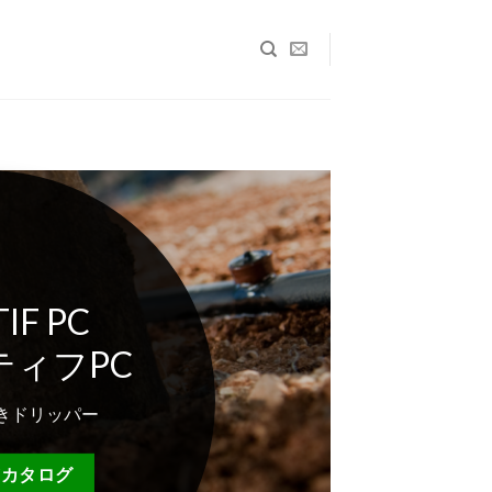
IF PC
ティフPC
きドリッパー
E/カタログ