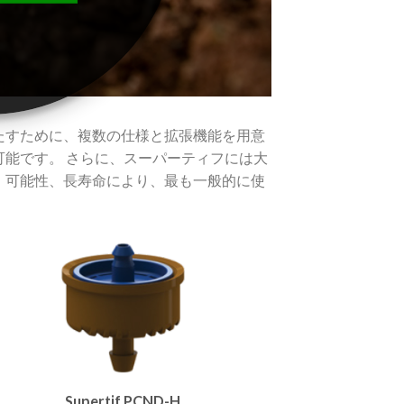
たすために、複数の仕様と拡張機能を用意
可能です。
さらに、スーパーティフには大
、可能性、長寿命により、最も一般的に使
Supertif PCND-H