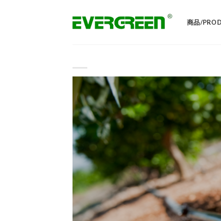
Skip
to
商品/PROD
content