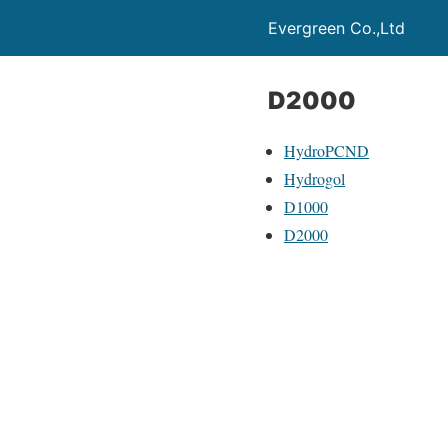
Evergreen Co.,Ltd
D2000
HydroPCND
Hydrogol
D1000
D2000