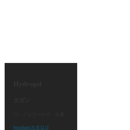
Hydrogol
ダガン
ロングセラーのザ・定番
brochure/カタログ