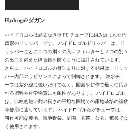
Hydrogol/ダガン
ハイドロゴルは頑丈な厚壁 PE チューブに組み込まれた円
筒形のドリッパーです。
ハイドロゴルドリッパーは、ド
リッパーごとに 2 つの別々の入口フィルターと 2 つの別々
の出口を備えた障害物を防ぐように設計されています。
さらに、ハイドロゴルの目詰まりに対する効果は、ドリッ
パー内部のラビリンスによって制御されます。
潅水チュ
ーブ
は紫外線に強いだけでなく、園芸や耕作で最も使用さ
れる肥料や化学物質にも耐性があります。
ハイドロゴル
は、比較的短い列の長さの平坦な圃場での露地栽培の複数
年使用に適しています。
ハイドロゴル潅水チューブは、
耕作可能な農地、露地野菜、庭園、園芸、公園、鉱業でよ
く使用されます。