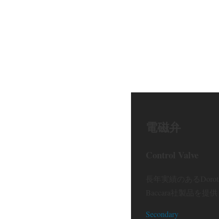
電磁弁
Control Valve
長年実績のあるDorot
Baccara社製品を提
Secondary